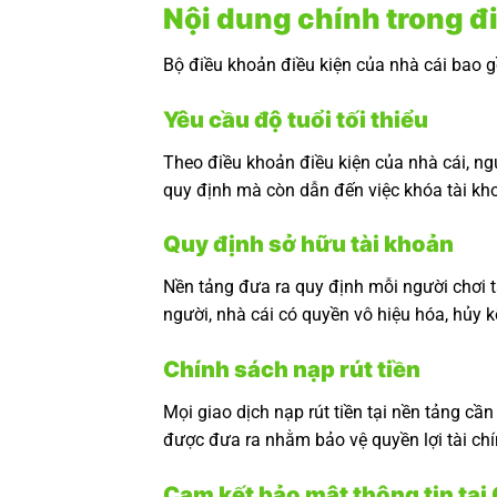
Nội dung chính trong đ
Bộ điều khoản điều kiện của nhà cái bao g
Yêu cầu độ tuổi tối thiểu
Theo điều khoản điều kiện của nhà cái, ngư
quy định mà còn dẫn đến việc khóa tài kh
Quy định sở hữu tài khoản
Nền tảng đưa ra quy định mỗi người chơi t
người, nhà cái có quyền vô hiệu hóa, hủy 
Chính sách nạp rút tiền
Mọi giao dịch nạp rút tiền tại nền tảng cầ
được đưa ra nhằm bảo vệ quyền lợi tài chí
Cam kết bảo mật thông tin tại