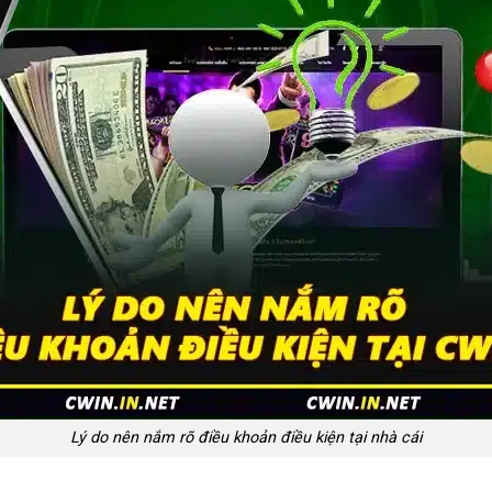
Lý do nên nắm rõ điều khoản điều kiện tại nhà cái