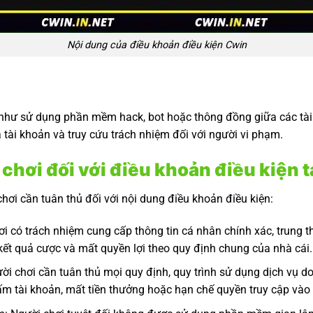
Nội dung của điều khoản điều kiện Cwin
như sử dụng phần mềm hack, bot hoặc thông đồng giữa các tài 
 tài khoản và truy cứu trách nhiệm đối với người vi phạm.
hơi đối với điều khoản điều kiện t
ơi cần tuân thủ đối với nội dung điều khoản điều kiện:
i có trách nhiệm cung cấp thông tin cá nhân chính xác, trung t
 kết quả cược và mất quyền lợi theo quy định chung của nhà cái.
ời chơi cần tuân thủ mọi quy định, quy trình sử dụng dịch vụ do
m tài khoản, mất tiền thưởng hoặc hạn chế quyền truy cập vào