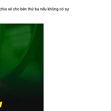
 chia sẻ cho bên thứ ba nếu không có sự