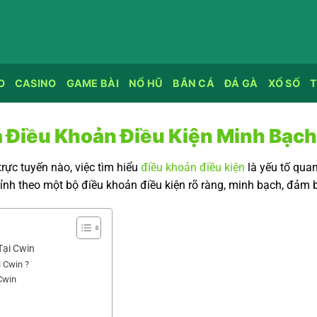
O
CASINO
GAME BÀI
NỔ HŨ
BẮN CÁ
ĐÁ GÀ
XỔ SỐ
T
 Điều Khoản Điều Kiện Minh Bạch
trực tuyến nào, việc tìm hiểu
điều khoản điều kiện
là yếu tố quan
ỉnh theo một bộ điều khoản điều kiện rõ ràng, minh bạch, đảm 
Tại Cwin
i Cwin ?
 Cwin