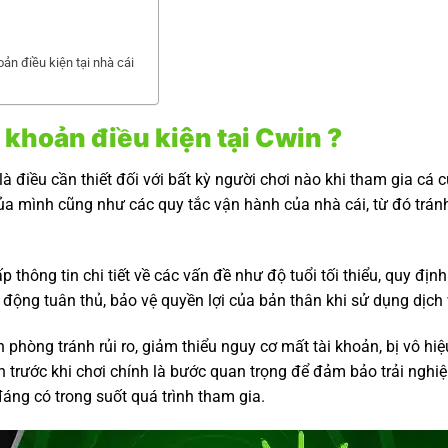
oản điều kiện tại nhà cái
 khoản điều kiện tại Cwin ?
à điều cần thiết đối với bất kỳ người chơi nào khi tham gia cá c
 của mình cũng như các quy tắc vận hành của nhà cái, từ đó tr
 thông tin chi tiết về các vấn đề như độ tuổi tối thiểu, quy định
 động tuân thủ, bảo vệ quyền lợi của bản thân khi sử dụng dịch 
n phòng tránh rủi ro, giảm thiểu nguy cơ mất tài khoản, bị vô 
n trước khi chơi chính là bước quan trọng để đảm bảo trải nghi
đáng có trong suốt quá trình tham gia.