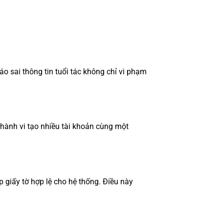
áo sai thông tin tuổi tác không chỉ vi phạm
 hành vi tạo nhiều tài khoản cùng một
p giấy tờ hợp lệ cho hệ thống. Điều này