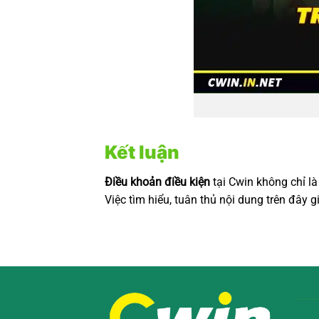
Kết luận
Điều khoản đi
ề
u kiện
tại Cwin không chỉ là
Việc tìm hiểu, tuân thủ nội dung trên đây 